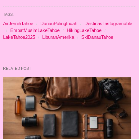
TAGS:
AirJernihTahoe
DanauPalingIndah
DestinasiInstagramable
EmpatMusimLakeTahoe
HikingLakeTahoe
LakeTahoe2025
LiburanAmerika
SkiDanauTahoe
RELATED POST