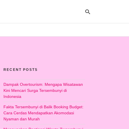
Ty
yo
se
qu
an
hit
RECENT POSTS
ent
Dampak Overtourism: Mengapa Wisatawan
Kini Mencari Surga Tersembunyi di
Indonesia
Fakta Tersembunyi di Balik Booking Budget:
Cara Cerdas Mendapatkan Akomodasi
Nyaman dan Murah