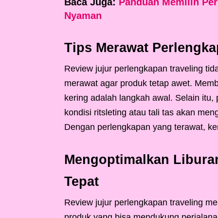
Baca Juga:
Panduan Memilih Per
Nyaman
Tips Merawat Perlengka
Review jujur perlengkapan traveling ti
merawat agar produk tetap awet. Memb
kering adalah langkah awal. Selain it
kondisi ritsleting atau tali tas akan m
Dengan perlengkapan yang terawat, ke
Mengoptimalkan Libura
Tepat
Review jujur perlengkapan traveling 
produk yang bisa mendukung perjalana