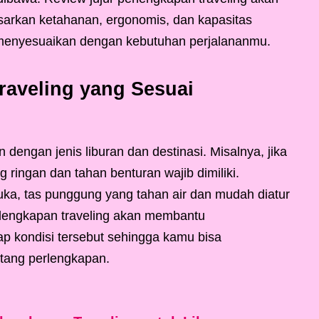
sarkan ketahanan, ergonomis, dan kapasitas
menyesuaikan dengan kebutuhan perjalananmu.
raveling yang Sesuai
dengan jenis liburan dan destinasi. Misalnya, jika
 ringan dan tahan benturan wajib dimiliki.
uka, tas punggung yang tahan air dan mudah diatur
erlengkapan traveling akan membantu
iap kondisi tersebut sehingga kamu bisa
tang perlengkapan.