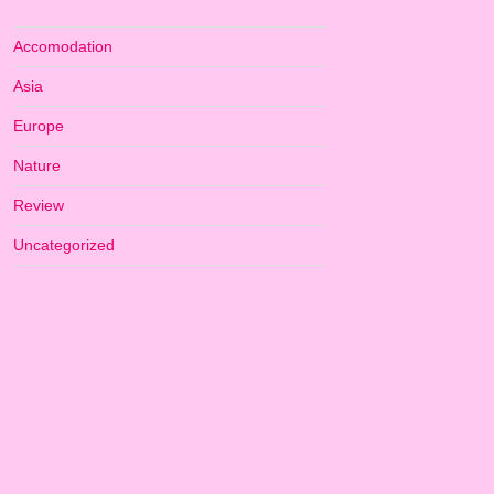
Accomodation
Asia
Europe
Nature
Review
Uncategorized