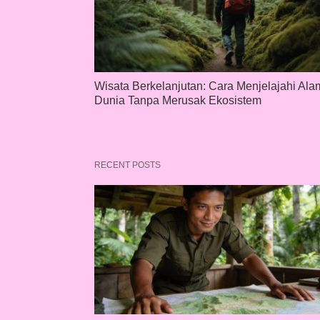
Wisata Berkelanjutan: Cara Menjelajahi Ala
Dunia Tanpa Merusak Ekosistem
RECENT POSTS