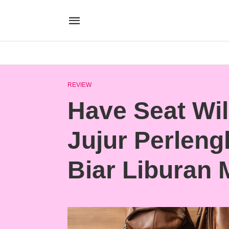
REVIEW
Have Seat Wil
Jujur Perleng
Biar Liburan