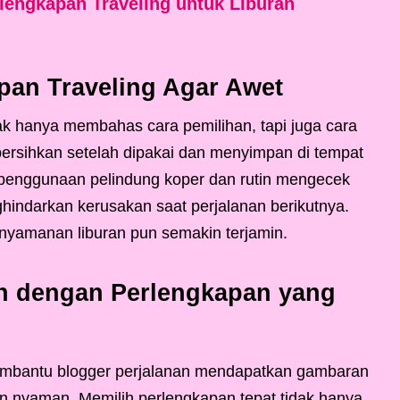
lengkapan Traveling untuk Liburan
pan Traveling Agar Awet
dak hanya membahas cara pemilihan, tapi juga cara
ersihkan setelah dipakai dan menyimpan di tempat
u, penggunaan pelindung koper dan rutin mengecek
enghindarkan kerusakan saat perjalanan berikutnya.
nyamanan liburan pun semakin terjamin.
n dengan Perlengkapan yang
membantu blogger perjalanan mendapatkan gambaran
n nyaman. Memilih perlengkapan tepat tidak hanya