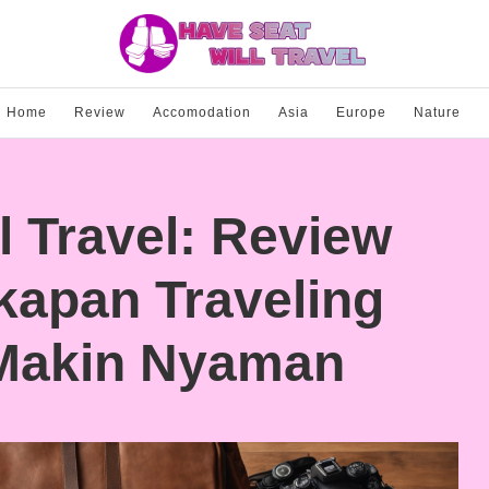
Home
Review
Accomodation
Asia
Europe
Nature
l Travel: Review
kapan Traveling
 Makin Nyaman