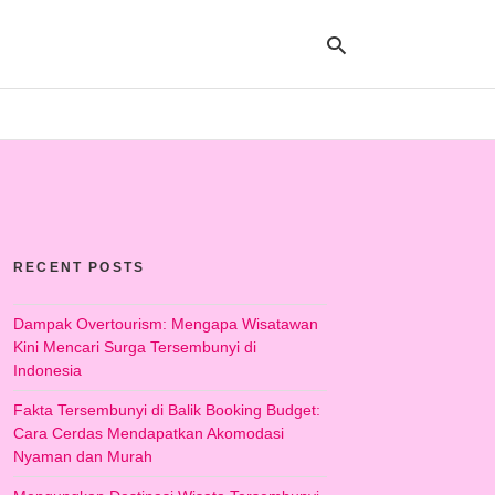
Ty
yo
se
qu
an
hit
RECENT POSTS
ent
Dampak Overtourism: Mengapa Wisatawan
Kini Mencari Surga Tersembunyi di
Indonesia
Fakta Tersembunyi di Balik Booking Budget:
Cara Cerdas Mendapatkan Akomodasi
Nyaman dan Murah