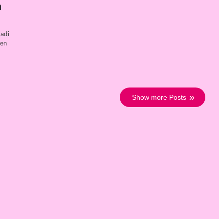
n
jadi
ten
Show more Posts