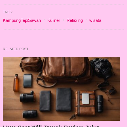
TAGS:
KampungTepiSawah
Kuliner
Relaxing
wisata
RELATED POST