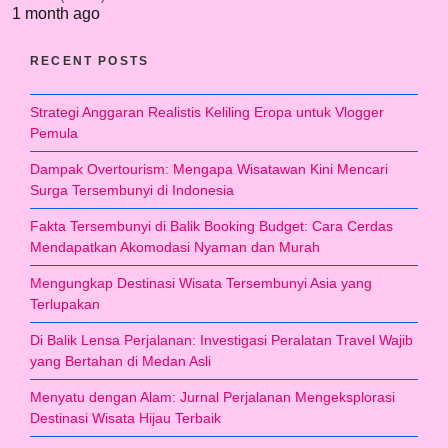
1 month ago
RECENT POSTS
Strategi Anggaran Realistis Keliling Eropa untuk Vlogger
Pemula
Dampak Overtourism: Mengapa Wisatawan Kini Mencari
Surga Tersembunyi di Indonesia
Fakta Tersembunyi di Balik Booking Budget: Cara Cerdas
Mendapatkan Akomodasi Nyaman dan Murah
Mengungkap Destinasi Wisata Tersembunyi Asia yang
Terlupakan
Di Balik Lensa Perjalanan: Investigasi Peralatan Travel Wajib
yang Bertahan di Medan Asli
Menyatu dengan Alam: Jurnal Perjalanan Mengeksplorasi
Destinasi Wisata Hijau Terbaik