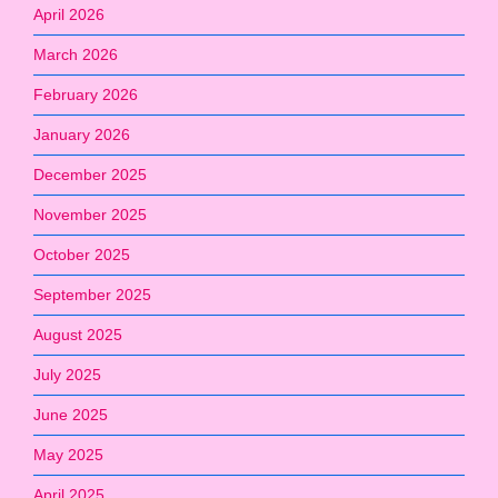
April 2026
March 2026
February 2026
January 2026
December 2025
November 2025
October 2025
September 2025
August 2025
July 2025
June 2025
May 2025
April 2025