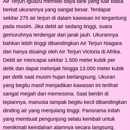
Air Terjun Iguazu memiliki daya tarik yang luar biasa
berkat ukurannya yang sangat besar. Terdapat
sekitar 275 air terjun di dalam kawasan ini tergantung
pada musim. Jika debit air sedang tinggi, suara
gemuruhnya terdengar dari jarak jauh. Ukurannya
bahkan lebih tinggi dibandingkan Air Terjun Niagara
dan hanya disaingi oleh Air Terjun Victoria di Afrika.
Debit air mencapai sekitar 1.500 meter kubik per
detik dan dapat melonjak hingga 13.000 meter kubik
per detik saat musim hujan berlangsung. Ukuran
yang begitu masif menjadikan kawasan ini terlihat
sangat megah dan memesona. Saat berdiri di
tepiannya, manusia tampak begitu kecil dibandingkan
dinding air yang menjulang tinggi. Panorama inilah
yang membuat pengunjung selalu kembali untuk
menikmati keindahan alamnya secara langsung.