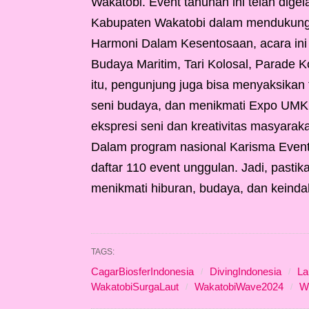
Wakatobi. Event tahunan ini telah dige
Kabupaten Wakatobi dalam mendukung 
Harmoni Dalam Kesentosaan, acara ini
Budaya Maritim, Tari Kolosal, Parade 
itu, pengunjung juga bisa menyaksikan f
seni budaya, dan menikmati Expo UMKM
ekspresi seni dan kreativitas masyaraka
Dalam program nasional Karisma Even
daftar 110 event unggulan. Jadi, past
menikmati hiburan, budaya, dan keinda
TAGS:
CagarBiosferIndonesia
DivingIndonesia
La
WakatobiSurgaLaut
WakatobiWave2024
W