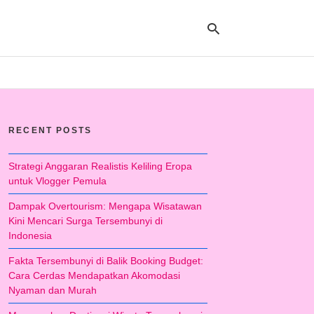
Ty
yo
RECENT POSTS
se
qu
an
hit
Strategi Anggaran Realistis Keliling Eropa
ent
untuk Vlogger Pemula
Dampak Overtourism: Mengapa Wisatawan
Kini Mencari Surga Tersembunyi di
Indonesia
Fakta Tersembunyi di Balik Booking Budget:
Cara Cerdas Mendapatkan Akomodasi
Nyaman dan Murah