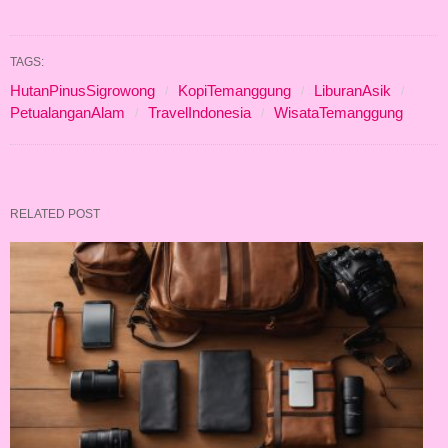
TAGS:
HutanPinusSigrowong
KopiTemanggung
LiburanAsik
PetualanganAlam
TravelIndonesia
WisataTemanggung
RELATED POST