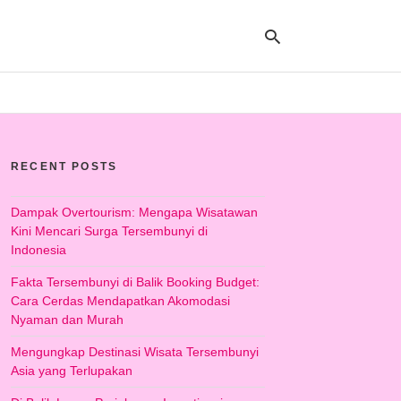
Ty
yo
RECENT POSTS
se
qu
an
hit
Dampak Overtourism: Mengapa Wisatawan
ent
Kini Mencari Surga Tersembunyi di
Indonesia
Fakta Tersembunyi di Balik Booking Budget:
Cara Cerdas Mendapatkan Akomodasi
Nyaman dan Murah
Mengungkap Destinasi Wisata Tersembunyi
Asia yang Terlupakan