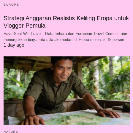
EUROPE
Strategi Anggaran Realistis Keliling Eropa untuk
Vlogger Pemula
Have Seat Will Travel - Data terbaru dari European Travel Commission
menunjukkan biaya rata-rata akomodasi di Eropa melonjak 18 persen…
1 day ago
NATURE