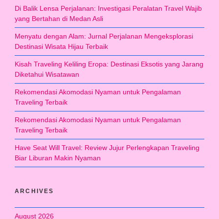
Di Balik Lensa Perjalanan: Investigasi Peralatan Travel Wajib
yang Bertahan di Medan Asli
Menyatu dengan Alam: Jurnal Perjalanan Mengeksplorasi
Destinasi Wisata Hijau Terbaik
Kisah Traveling Keliling Eropa: Destinasi Eksotis yang Jarang
Diketahui Wisatawan
Rekomendasi Akomodasi Nyaman untuk Pengalaman
Traveling Terbaik
Rekomendasi Akomodasi Nyaman untuk Pengalaman
Traveling Terbaik
Have Seat Will Travel: Review Jujur Perlengkapan Traveling
Biar Liburan Makin Nyaman
ARCHIVES
August 2026