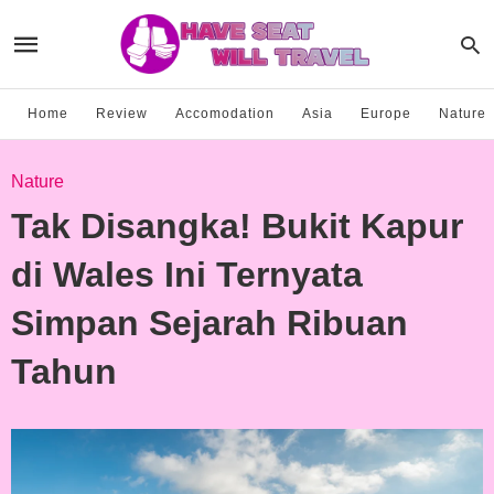
Home
Review
Accomodation
Asia
Europe
Nature
Nature
Tak Disangka! Bukit Kapur
di Wales Ini Ternyata
Simpan Sejarah Ribuan
Tahun