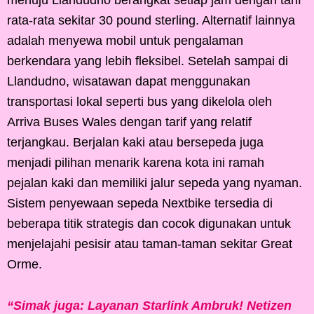
menuju Llandudno berangkat setiap jam dengan tarif
rata-rata sekitar 30 pound sterling. Alternatif lainnya
adalah menyewa mobil untuk pengalaman
berkendara yang lebih fleksibel. Setelah sampai di
Llandudno, wisatawan dapat menggunakan
transportasi lokal seperti bus yang dikelola oleh
Arriva Buses Wales dengan tarif yang relatif
terjangkau. Berjalan kaki atau bersepeda juga
menjadi pilihan menarik karena kota ini ramah
pejalan kaki dan memiliki jalur sepeda yang nyaman.
Sistem penyewaan sepeda Nextbike tersedia di
beberapa titik strategis dan cocok digunakan untuk
menjelajahi pesisir atau taman-taman sekitar Great
Orme.
“Simak juga: Layanan Starlink Ambruk! Netizen