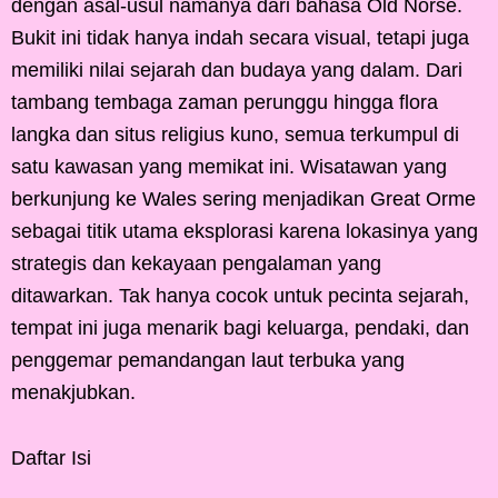
dengan asal-usul namanya dari bahasa Old Norse.
Bukit ini tidak hanya indah secara visual, tetapi juga
memiliki nilai sejarah dan budaya yang dalam. Dari
tambang tembaga zaman perunggu hingga flora
langka dan situs religius kuno, semua terkumpul di
satu kawasan yang memikat ini. Wisatawan yang
berkunjung ke Wales sering menjadikan Great Orme
sebagai titik utama eksplorasi karena lokasinya yang
strategis dan kekayaan pengalaman yang
ditawarkan. Tak hanya cocok untuk pecinta sejarah,
tempat ini juga menarik bagi keluarga, pendaki, dan
penggemar pemandangan laut terbuka yang
menakjubkan.
Daftar Isi