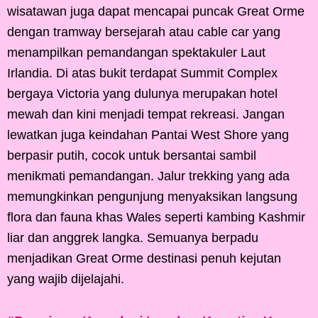
wisatawan juga dapat mencapai puncak Great Orme
dengan tramway bersejarah atau cable car yang
menampilkan pemandangan spektakuler Laut
Irlandia. Di atas bukit terdapat Summit Complex
bergaya Victoria yang dulunya merupakan hotel
mewah dan kini menjadi tempat rekreasi. Jangan
lewatkan juga keindahan Pantai West Shore yang
berpasir putih, cocok untuk bersantai sambil
menikmati pemandangan. Jalur trekking yang ada
memungkinkan pengunjung menyaksikan langsung
flora dan fauna khas Wales seperti kambing Kashmir
liar dan anggrek langka. Semuanya berpadu
menjadikan Great Orme destinasi penuh kejutan
yang wajib dijelajahi.