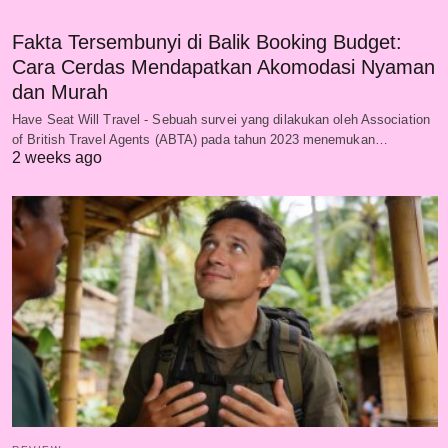
Fakta Tersembunyi di Balik Booking Budget:
Cara Cerdas Mendapatkan Akomodasi Nyaman
dan Murah
Have Seat Will Travel - Sebuah survei yang dilakukan oleh Association
of British Travel Agents (ABTA) pada tahun 2023 menemukan…
2 weeks ago