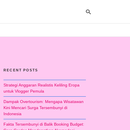
Ty
yo
se
qu
an
hit
RECENT POSTS
ent
Strategi Anggaran Realistis Keliling Eropa
untuk Vlogger Pemula
Dampak Overtourism: Mengapa Wisatawan
Kini Mencari Surga Tersembunyi di
Indonesia
Fakta Tersembunyi di Balik Booking Budget: