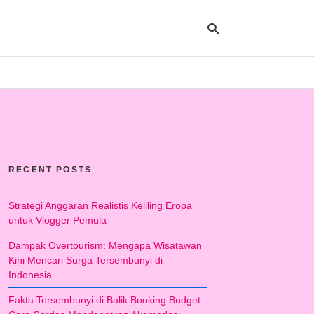
Ty
yo
se
qu
an
hit
RECENT POSTS
ent
Strategi Anggaran Realistis Keliling Eropa
untuk Vlogger Pemula
Dampak Overtourism: Mengapa Wisatawan
Kini Mencari Surga Tersembunyi di
Indonesia
Fakta Tersembunyi di Balik Booking Budget: