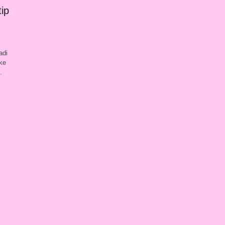
ip
adi
 ke
…