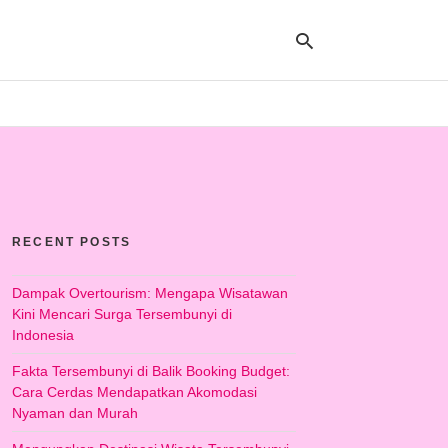
Ty
yo
se
qu
an
hit
RECENT POSTS
ent
Dampak Overtourism: Mengapa Wisatawan
Kini Mencari Surga Tersembunyi di
Indonesia
Fakta Tersembunyi di Balik Booking Budget:
Cara Cerdas Mendapatkan Akomodasi
Nyaman dan Murah