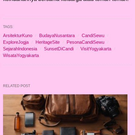
TAGS:
ArsitekturKuno
BudayaNusantara
CandiSewu
ExploreJogja
HeritageSite
PesonaCandiSewu
SejarahIndonesia
SunsetDiCandi
VisitYogyakarta
WisataYogyakarta
RELATED POST