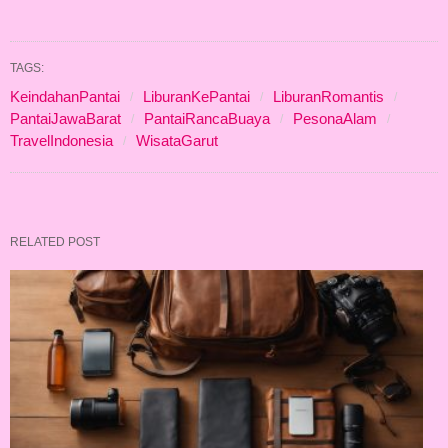
TAGS:
KeindahanPantai
LiburanKePantai
LiburanRomantis
PantaiJawaBarat
PantaiRancaBuaya
PesonaAlam
TravelIndonesia
WisataGarut
RELATED POST