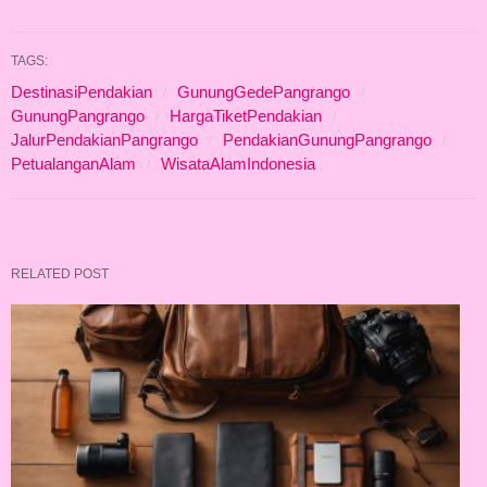
TAGS:
DestinasiPendakian
GunungGedePangrango
GunungPangrango
HargaTiketPendakian
JalurPendakianPangrango
PendakianGunungPangrango
PetualanganAlam
WisataAlamIndonesia
RELATED POST