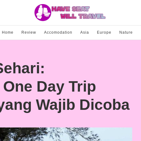
Home
Review
Accomodation
Asia
Europe
Nature
ehari:
One Day Trip
yang Wajib Dicoba