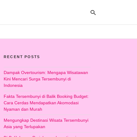
Ty
yo
RECENT POSTS
se
qu
an
hit
Dampak Overtourism: Mengapa Wisatawan
ent
Kini Mencari Surga Tersembunyi di
Indonesia
Fakta Tersembunyi di Balik Booking Budget:
Cara Cerdas Mendapatkan Akomodasi
Nyaman dan Murah
Mengungkap Destinasi Wisata Tersembunyi
Asia yang Terlupakan