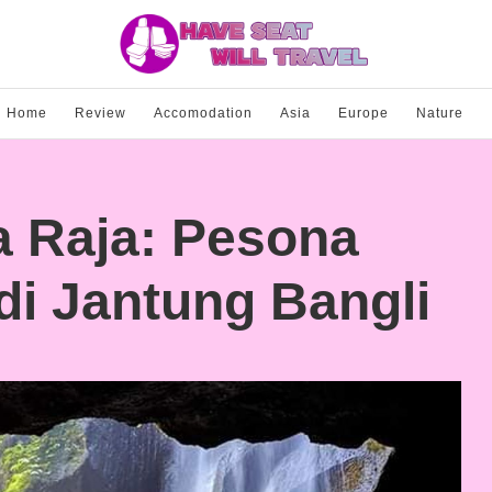
Home
Review
Accomodation
Asia
Europe
Nature
a Raja: Pesona
di Jantung Bangli