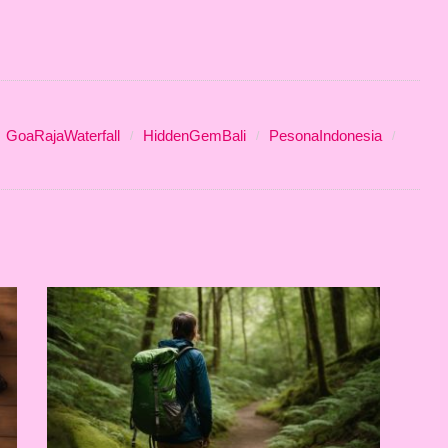
GoaRajaWaterfall
HiddenGemBali
PesonaIndonesia