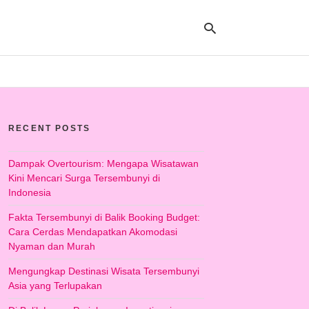
Ty
yo
RECENT POSTS
se
qu
an
hit
Dampak Overtourism: Mengapa Wisatawan
ent
Kini Mencari Surga Tersembunyi di
Indonesia
Fakta Tersembunyi di Balik Booking Budget:
Cara Cerdas Mendapatkan Akomodasi
Nyaman dan Murah
Mengungkap Destinasi Wisata Tersembunyi
Asia yang Terlupakan