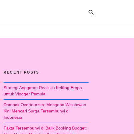
Ty
yo
se
qu
an
hit
RECENT POSTS
ent
Strategi Anggaran Realistis Keliling Eropa
untuk Vlogger Pemula
Dampak Overtourism: Mengapa Wisatawan
Kini Mencari Surga Tersembunyi di
Indonesia
Fakta Tersembunyi di Balik Booking Budget: