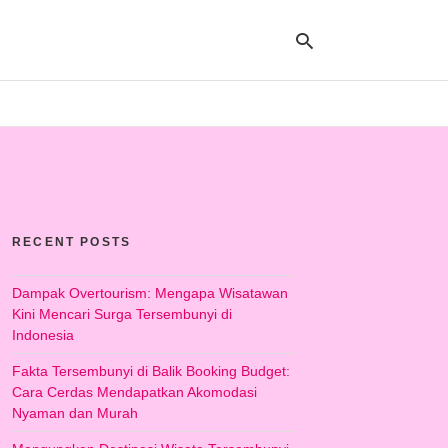
Ty
yo
se
qu
an
hit
RECENT POSTS
ent
Dampak Overtourism: Mengapa Wisatawan
Kini Mencari Surga Tersembunyi di
Indonesia
Fakta Tersembunyi di Balik Booking Budget:
Cara Cerdas Mendapatkan Akomodasi
Nyaman dan Murah