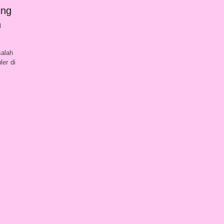
ing
n
salah
ler di