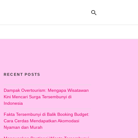
Ty
yo
se
qu
an
hit
RECENT POSTS
ent
Dampak Overtourism: Mengapa Wisatawan
Kini Mencari Surga Tersembunyi di
Indonesia
Fakta Tersembunyi di Balik Booking Budget:
Cara Cerdas Mendapatkan Akomodasi
Nyaman dan Murah