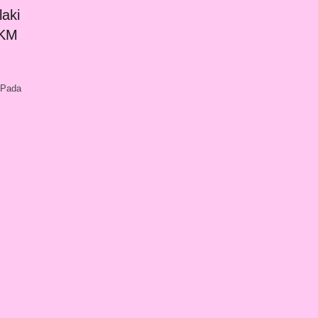
aki
 KM
 Pada