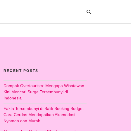
Ty
yo
se
qu
an
hit
RECENT POSTS
ent
Dampak Overtourism: Mengapa Wisatawan
Kini Mencari Surga Tersembunyi di
Indonesia
Fakta Tersembunyi di Balik Booking Budget:
Cara Cerdas Mendapatkan Akomodasi
Nyaman dan Murah