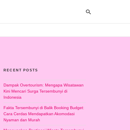
Ty
yo
se
qu
an
hit
RECENT POSTS
ent
Dampak Overtourism: Mengapa Wisatawan
Kini Mencari Surga Tersembunyi di
Indonesia
Fakta Tersembunyi di Balik Booking Budget:
Cara Cerdas Mendapatkan Akomodasi
Nyaman dan Murah