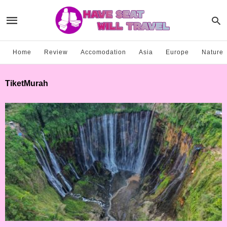
Home
Review
Accomodation
Asia
Europe
Nature
TiketMurah