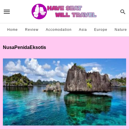
Home
Review
Accomodation
Asia
Europe
Nature
NusaPenidaEksotis