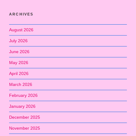
ARCHIVES
August 2026
July 2026
June 2026
May 2026
April 2026
March 2026
February 2026
January 2026
December 2025
November 2025