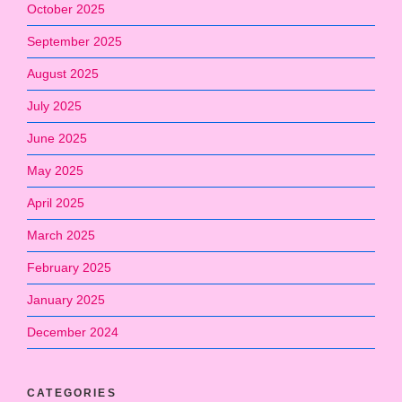
October 2025
September 2025
August 2025
July 2025
June 2025
May 2025
April 2025
March 2025
February 2025
January 2025
December 2024
CATEGORIES